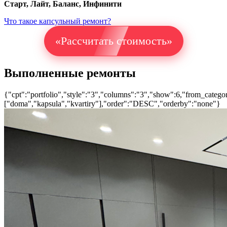
Старт, Лайт, Баланс, Инфинити
Что такое капсульный ремонт?
«Рассчитать стоимость»
Выполненные ремонты
{"cpt":"portfolio","style":"3","columns":"3","show":6,"from_catego
["doma","kapsula","kvartiry"],"order":"DESC","orderby":"none"}